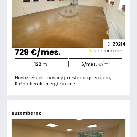
ID:
29214
729 €/mes.
Na prenájom
|
122
m²
6/mes.
€/m²
Novozrekonštruovaný priestor na prenájom,
Ružomberok, energie v cene
Ružomberok