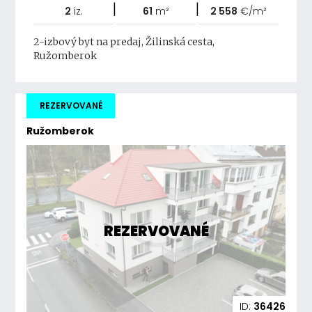
|
|
2
iz.
61
m²
2 558
€/m²
2-izbový byt na predaj, Žilinská cesta,
Ružomberok
REZERVOVANÉ
Ružomberok
REZERVOVANÉ
ID:
36426