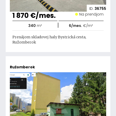
ID:
36755
1 870 €/mes.
Na prenájom
|
340
m²
6/mes.
€/m²
Prenájom skladovej haly Bystrická cesta,
Ružomberok
Ružomberok