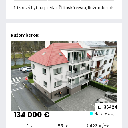
1-izbový byt na predaj, Žilinská cesta, Ružomberok
Ružomberok
ID:
36424
134 000 €
Na predaj
|
|
1
iz.
55
m²
2 423
€/m²