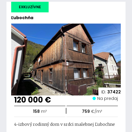
EXKLUZÍVNE
Ľubochňa
ID:
37422
120 000 €
Na predaj
|
158
m²
759
€/m²
4-izbový rodinný dom v srdci malebnej Ľubochne