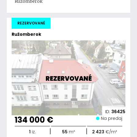
Ružomberok
REZERVOVANÉ
Ružomberok
REZERVOVANÉ
ID:
36425
134 000 €
Na predaj
|
|
1
iz.
55
m²
2 423
€/m²