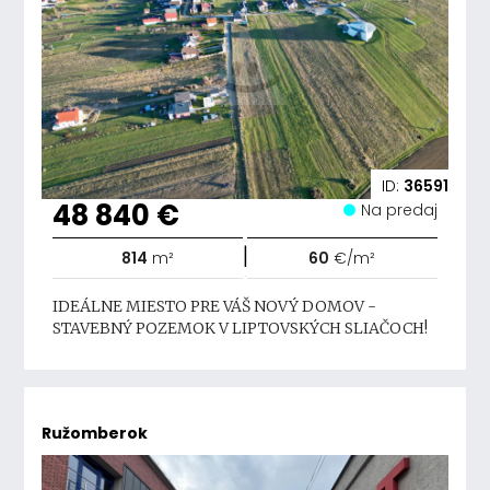
ID:
36591
48 840 €
Na predaj
|
814
m²
60
€/m²
IDEÁLNE MIESTO PRE VÁŠ NOVÝ DOMOV -
STAVEBNÝ POZEMOK V LIPTOVSKÝCH SLIAČOCH!
Ružomberok