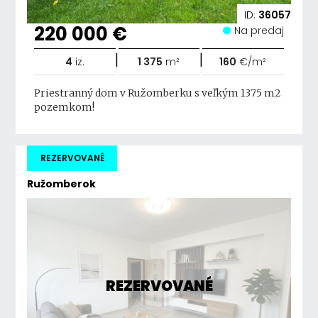
ID:
36057
220 000 €
Na predaj
|
|
4
iz.
1 375
m²
160
€/m²
Priestranný dom v Ružomberku s veľkým 1375 m2
pozemkom!
REZERVOVANÉ
Ružomberok
REZERVOVANÉ