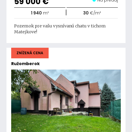
59 000 €
Na predaj
|
1 940
m²
30
€/m²
Pozemok pre vašu vysnívanú chatu v tichom
Matejkove!
ZNÍŽENÁ CENA
Ružomberok