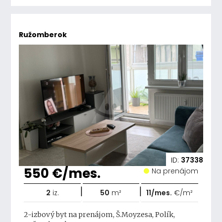
Ružomberok
ID:
37338
550 €/mes.
Na prenájom
|
|
2
iz.
50
m²
11/mes.
€/m²
2-izbový byt na prenájom, Š.Moyzesa, Polík,