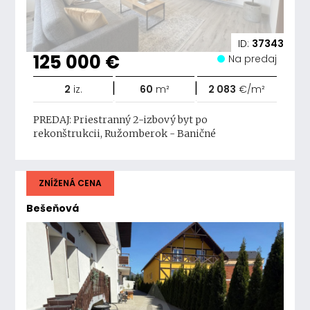
ID:
37343
125 000 €
Na predaj
|
|
2
iz.
60
m²
2 083
€/m²
PREDAJ: Priestranný 2-izbový byt po
rekonštrukcii, Ružomberok - Baničné
ZNÍŽENÁ CENA
Bešeňová