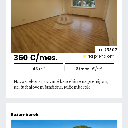
ID:
25307
360 €/mes.
Na prenájom
|
45
m²
8/mes.
€/m²
Novozrekonštruované kancelárie na prenájom,
pri futbalovom štadióne, Ružomberok
Ružomberok