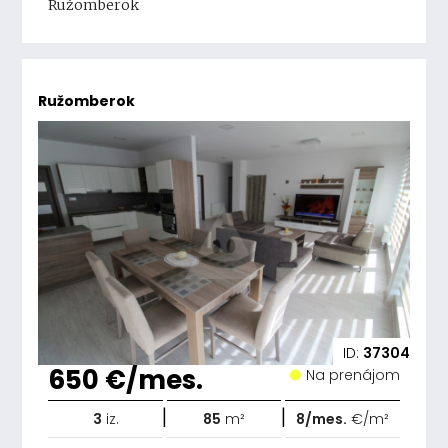
Ružomberok
Ružomberok
ID:
37304
650 €/mes.
Na prenájom
|
|
3
iz.
85
m²
8/mes.
€/m²