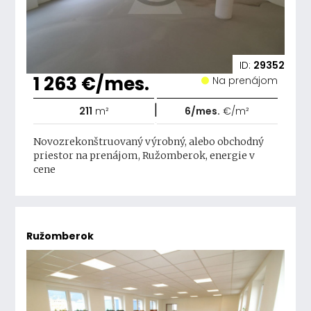
ID:
29352
1 263 €/mes.
Na prenájom
|
211
m²
6/mes.
€/m²
Novozrekonštruovaný výrobný, alebo obchodný
priestor na prenájom, Ružomberok, energie v
cene
Ružomberok