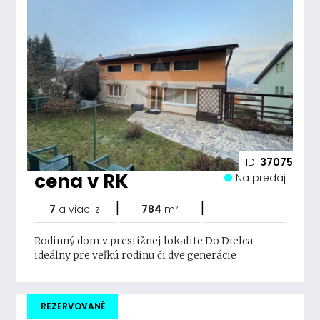
ID:
37075
cena v RK
Na predaj
|
|
7
a viac iz.
784
m²
-
Rodinný dom v prestížnej lokalite Do Dielca –
ideálny pre veľkú rodinu či dve generácie
REZERVOVANÉ