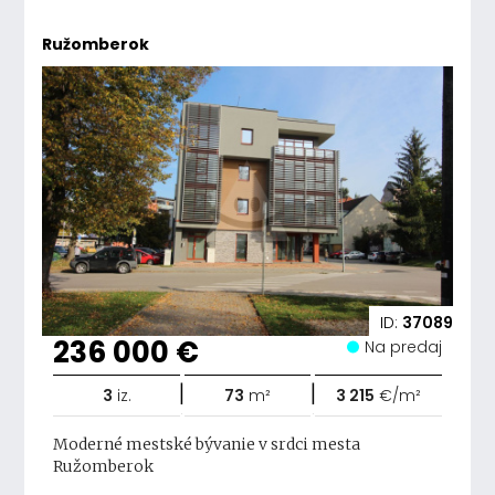
Ružomberok
ID:
37089
236 000 €
Na predaj
|
|
3
iz.
73
m²
3 215
€/m²
Moderné mestské bývanie v srdci mesta
Ružomberok