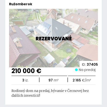
Ružomberok
REZERVOVANÉ
ID:
37405
210 000 €
Na predaj
|
|
3
iz.
97
m²
2 165
€/m²
Rodinný dom na predaj, bývanie v Černovej bez
ďalších investícií!