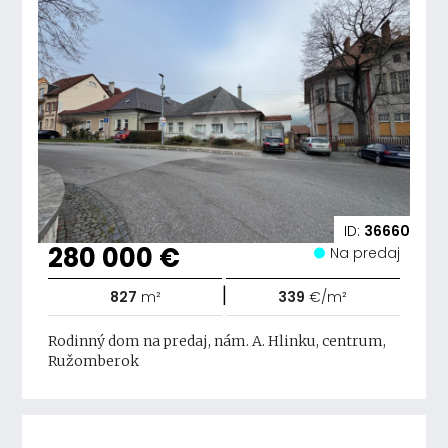
ID:
36660
280 000 €
Na predaj
|
827
m²
339
€/m²
Rodinný dom na predaj, nám. A. Hlinku, centrum,
Ružomberok