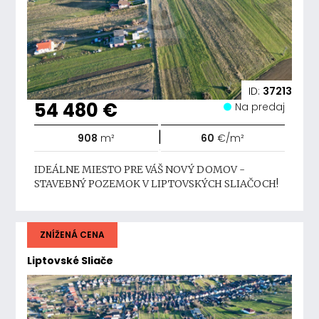
ID:
37213
54 480 €
Na predaj
|
908
m²
60
€/m²
IDEÁLNE MIESTO PRE VÁŠ NOVÝ DOMOV -
STAVEBNÝ POZEMOK V LIPTOVSKÝCH SLIAČOCH!
ZNÍŽENÁ CENA
Liptovské Sliače