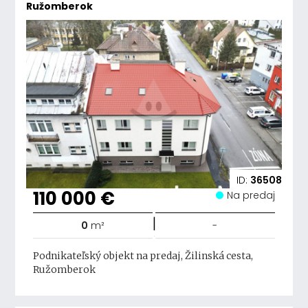
Ružomberok
ID:
36508
110 000 €
Na predaj
|
0
m²
-
Podnikateľský objekt na predaj, Žilinská cesta,
Ružomberok