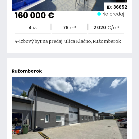
ID:
36652
160 000 €
Na predaj
|
|
4
iz.
79
m²
2 020
€/m²
4-izbový byt na predaj, ulica Klačno, Ružomberok
Ružomberok