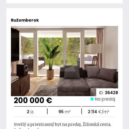
Ružomberok
ID:
36428
200 000 €
Na predaj
|
|
2
iz.
95
m²
2 114
€/m²
Svetlý a priestranný byt na predaj, Žilinská cesta,