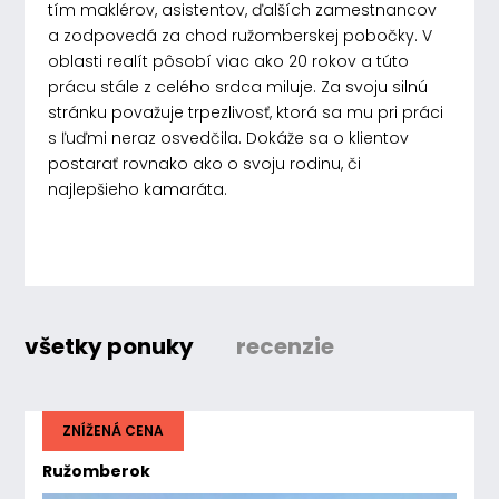
tím maklérov, asistentov, ďalších zamestnancov
a zodpovedá za chod ružomberskej pobočky. V
oblasti realít pôsobí viac ako 20 rokov a túto
prácu stále z celého srdca miluje. Za svoju silnú
stránku považuje trpezlivosť, ktorá sa mu pri práci
s ľuďmi neraz osvedčila. Dokáže sa o klientov
postarať rovnako ako o svoju rodinu, či
najlepšieho kamaráta.
všetky ponuky
recenzie
ZNÍŽENÁ CENA
Ružomberok