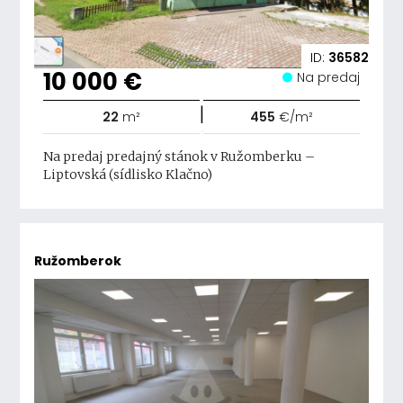
ID:
36582
10 000 €
Na predaj
|
22
m²
455
€/m²
Na predaj predajný stánok v Ružomberku –
Liptovská (sídlisko Klačno)
Ružomberok