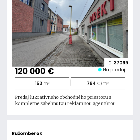
ID:
37099
120 000 €
Na predaj
|
153
m²
784
€/m²
Predaj lukratívneho obchodného priestoru s
kompletne zabehnutou reklamnou agentúrou
Ružomberok