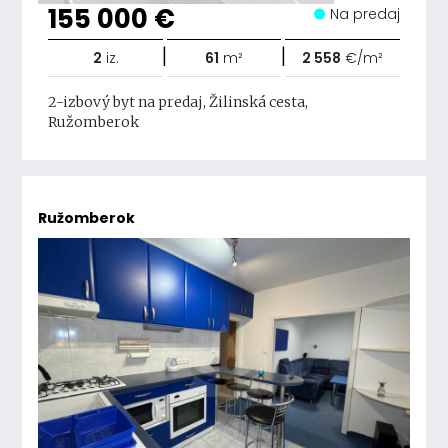
155 000 €
Na predaj
|
|
2
iz.
61
m²
2 558
€/m²
2-izbový byt na predaj, Žilinská cesta,
Ružomberok
Ružomberok