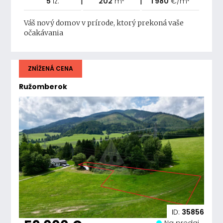
5
iz.
202
m²
1 980
€/m²
Váš nový domov v prírode, ktorý prekoná vaše
očakávania
ZNÍŽENÁ CENA
Ružomberok
ID:
35856