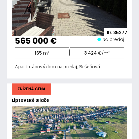
ID:
35277
565 000 €
Na predaj
|
165
m²
3 424
€/m²
Apartmánový dom na predaj, Bešeňová
ZNÍŽENÁ CENA
Liptovské Sliače