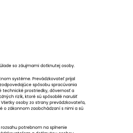
 súlade so záujmami dotknutej osoby.
nom systéme. Prevádzkovateľ prijal
a zodpovedajúce spôsobu spracúvania
 technické prostriedky, dôvernosť a
ých rizík, ktoré sú spôsobilé narušiť
Všetky osoby zo strany prevádzkovateľa,
ené o zákonnom zaobchádzaní s nimi a sú
v rozsahu potrebnom na splnenie