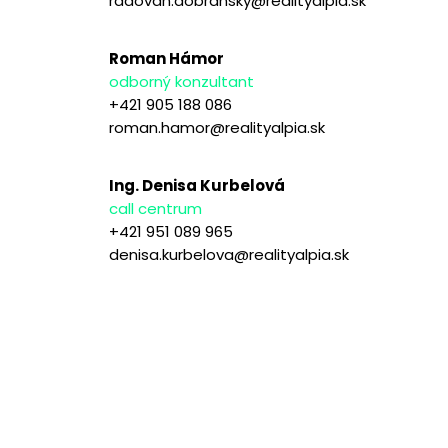
radovan.dobransky@realityalpia.sk
Roman Hámor
odborný konzultant
+421 905 188 086
roman.hamor@realityalpia.sk
Ing. Denisa Kurbelová
call centrum
+421 951 089 965
denisa.kurbelova@realityalpia.sk