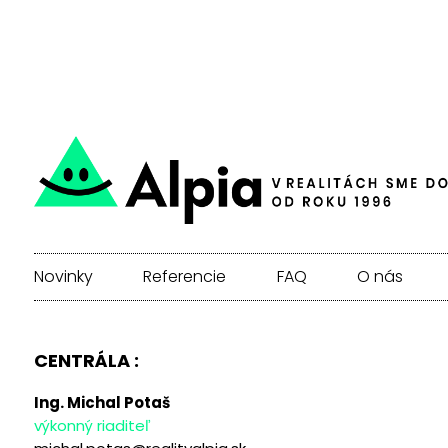
Novinky
Referencie
FAQ
O nás
CENTRÁLA :
Ing. Michal Potaš
výkonný riaditeľ