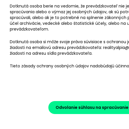
Dotknutá osoba berie na vedomie, že prevádzkovateľ nie j
spracúvania alebo o výmaz jej osobných údajov, ak sú potre
spracúvali, alebo ak je to potrebné na splnenie zákonných
účel archivácie, vedecké alebo štatistické účely, alebo na
prevádzkovateľom.
Dotknutá osoba si môže svoje práva súvisiace s ochranou j
žiadosti na emailovú adresu prevádzkovateľa: realityalpia@
žiadosti na adresu sídla prevádzkovateľa.
Tieto zásady ochrany osobných údajov nadobúdajú účinnosť
Odvolanie súhlasu na spracúvani