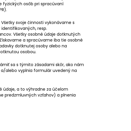
e fyzických osôb pri spracúvaní
PR).
 Všetky svoje činnosti vykonávame s
identifikovaných, resp.
nancov. Všetky osobné údaje dotknutých
. Získavame a spracúvame iba tie osobné
iadavky dotknutej osoby alebo na
dotknutou osobou.
ámiť sa s týmito zásadami skôr, ako nám
y a/alebo vyplnia formulár uvedený na
 údaje, a to výhradne za účelom
ne predzmluvných vzťahov) a plnenia