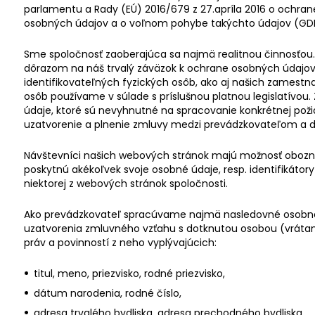
parlamentu a Rady (EÚ) 2016/679 z 27.apríla 2016 o ochran
osobných údajov a o voľnom pohybe takýchto údajov (GD
Sme spoločnosť zaoberajúca sa najmä realitnou činnosťou.
dôrazom na náš trvalý záväzok k ochrane osobných údajov 
identifikovateľných fyzických osôb, ako aj našich zamest
osôb používame v súlade s príslušnou platnou legislatívou
údaje, ktoré sú nevyhnutné na spracovanie konkrétnej pož
uzatvorenie a plnenie zmluvy medzi prevádzkovateľom a 
Návštevníci našich webových stránok majú možnosť obozn
poskytnú akékoľvek svoje osobné údaje, resp. identifikátor
niektorej z webových stránok spoločnosti.
Ako prevádzkovateľ spracúvame najmä nasledovné osobné
uzatvorenia zmluvného vzťahu s dotknutou osobou (vráta
práv a povinností z neho vyplývajúcich:
titul, meno, priezvisko, rodné priezvisko,
dátum narodenia, rodné číslo,
adresa trvalého bydliska, adresa prechodného bydliska,