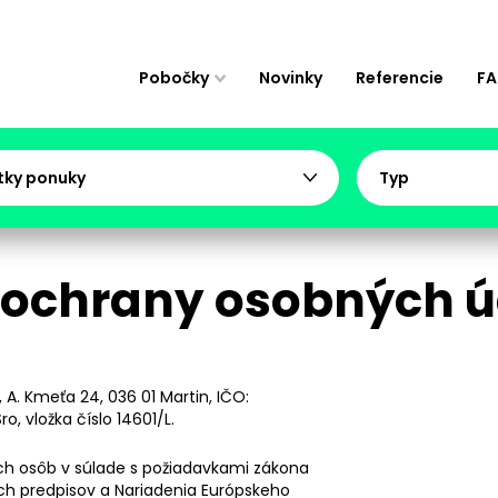
Pobočky
Novinky
Referencie
F
tky ponuky
Typ
 ochrany osobných ú
, A. Kmeťa 24, 036 01 Martin, IČO:
o, vložka číslo 14601/L.
h osôb v súlade s požiadavkami zákona
ích predpisov a Nariadenia Európskeho