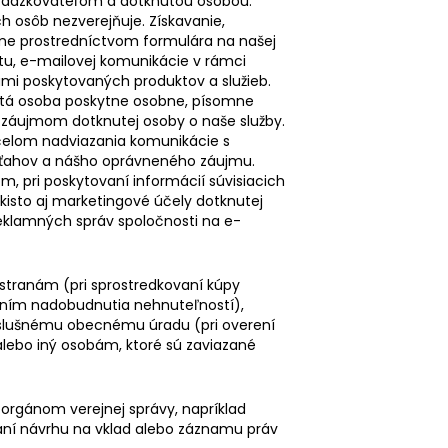
evádzkovateľom a dotknutou osobou.
h osôb nezverejňuje. Získavanie,
me prostredníctvom formulára na našej
tu, e-mailovej komunikácie v rámci
mi poskytovaných produktov a služieb.
utá osoba poskytne osobne, písomne
 záujmom dotknutej osoby o naše služby.
elom nadviazania komunikácie s
ťahov a nášho oprávneného záujmu.
 pri poskytovaní informácií súvisiacich
kisto aj marketingové účely dotknutej
reklamných správ spoločnosti na e-
tranám (pri sprostredkovaní kúpy
vaním nadobudnutia nehnuteľností),
ríslušnému obecnému úradu (pri overení
ebo iný osobám, ktoré sú zaviazané
orgánom verejnej správy, napríklad
daní návrhu na vklad alebo záznamu práv