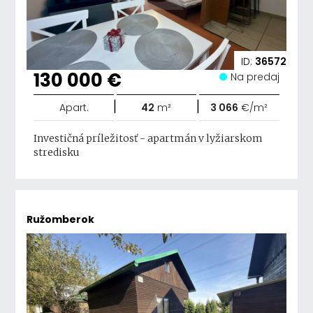
ID:
36572
130 000 €
Na predaj
|
|
Apart.
42
m²
3 066
€/m²
Investičná príležitosť - apartmán v lyžiarskom
stredisku
Ružomberok