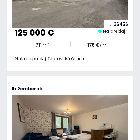
ID:
36456
125 000 €
Na predaj
|
711
m²
176
€/m²
Hala na predaj, Liptovská Osada
Ružomberok