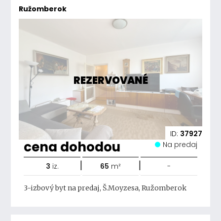
Ružomberok
REZERVOVANÉ
ID:
37927
cena dohodou
Na predaj
|
|
3
iz.
65
m²
-
3-izbový byt na predaj, Š.Moyzesa, Ružomberok