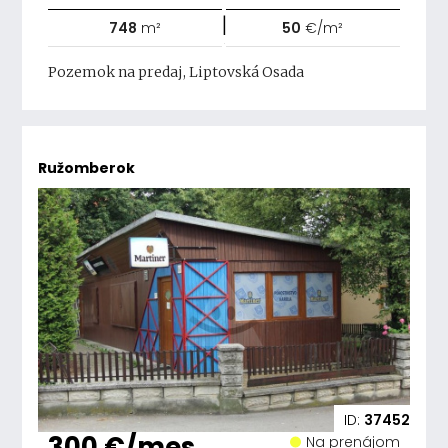
|
748
m²
50
€/m²
Pozemok na predaj, Liptovská Osada
Ružomberok
ID:
37452
300 €/mes.
Na prenájom