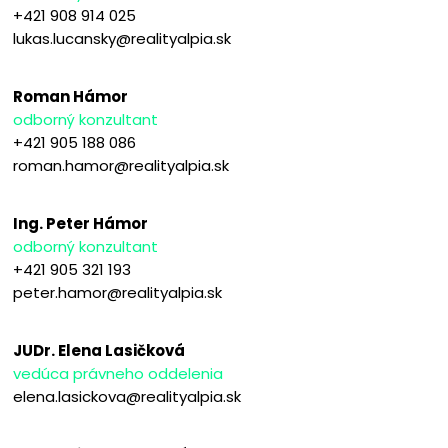
+421 908 914 025
lukas.lucansky@realityalpia.sk
Roman Hámor
odborný konzultant
+421 905 188 086
roman.hamor@realityalpia.sk
Ing. Peter Hámor
odborný konzultant
+421 905 321 193
peter.hamor@realityalpia.sk
JUDr. Elena Lasičková
vedúca právneho oddelenia
elena.lasickova@realityalpia.sk