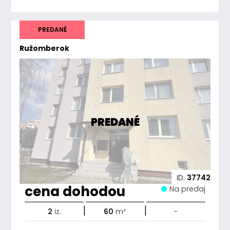
PREDANÉ
Ružomberok
PREDANÉ
ID:
37742
cena dohodou
Na predaj
|
|
2
iz.
60
m²
-