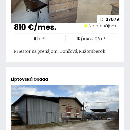
ID:
37079
810 €/mes.
Na prenájom
|
81
m²
10/mes.
€/m²
Priestor na prenájom, Dončová, Ružomberok
Liptovská Osada