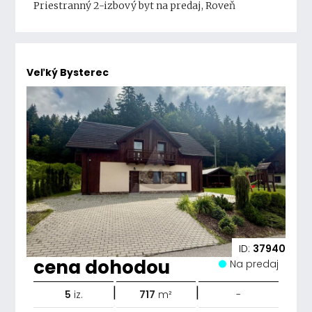
Priestranný 2-izbový byt na predaj, Roveň
Veľký Bysterec
ID:
37940
cena dohodou
Na predaj
|
|
5
iz.
717
m²
-