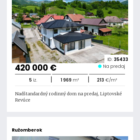
ID:
35433
420 000 €
Na predaj
|
|
5
iz.
1 969
m²
213
€/m²
Nadštandardný rodinný dom na predaj, Liptovské
Revúce
Ružomberok