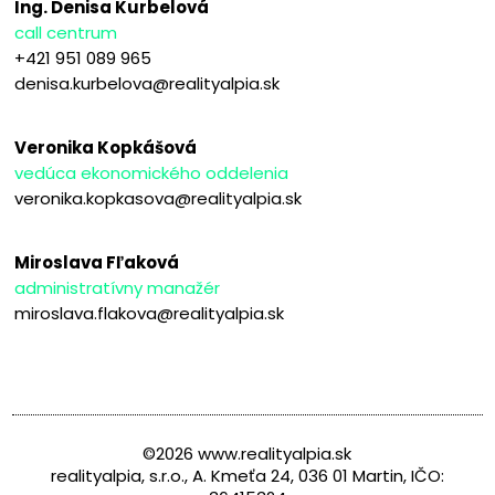
Ing. Denisa Kurbelová
call centrum
+421 951 089 965
denisa.kurbelova@realityalpia.sk
Veronika Kopkášová
vedúca ekonomického oddelenia
veronika.kopkasova@realityalpia.sk
Miroslava Fľaková
administratívny manažér
miroslava.flakova@realityalpia.sk
©2026 www.realityalpia.sk
realityalpia, s.r.o., A. Kmeťa 24, 036 01 Martin, IČO: