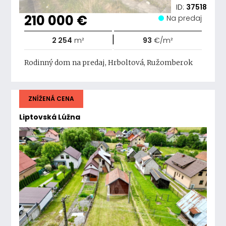
ID:
37518
210 000 €
Na predaj
|
2 254
m²
93
€/m²
Rodinný dom na predaj, Hrboltová, Ružomberok
ZNÍŽENÁ CENA
Liptovská Lúžna