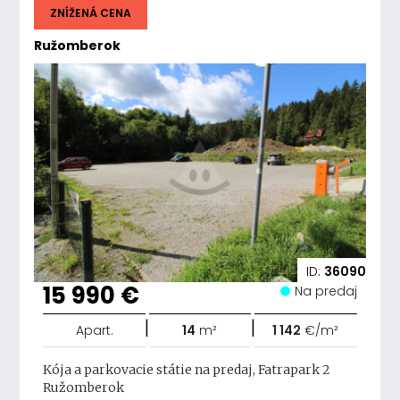
ZNÍŽENÁ CENA
Ružomberok
ID:
36090
15 990 €
Na predaj
|
|
Apart.
14
m²
1 142
€/m²
Kója a parkovacie státie na predaj, Fatrapark 2
Ružomberok