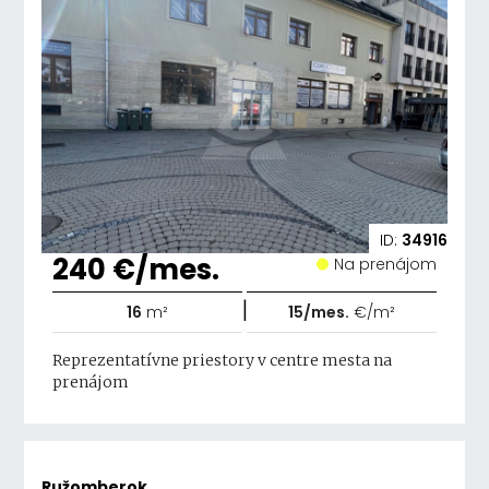
ID:
34916
240 €/mes.
Na prenájom
|
16
m²
15/mes.
€/m²
Reprezentatívne priestory v centre mesta na
prenájom
Ružomberok