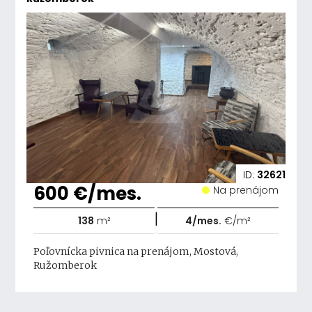
ID:
32621
600 €/mes.
Na prenájom
|
138
m²
4/mes.
€/m²
Poľovnícka pivnica na prenájom, Mostová,
Ružomberok