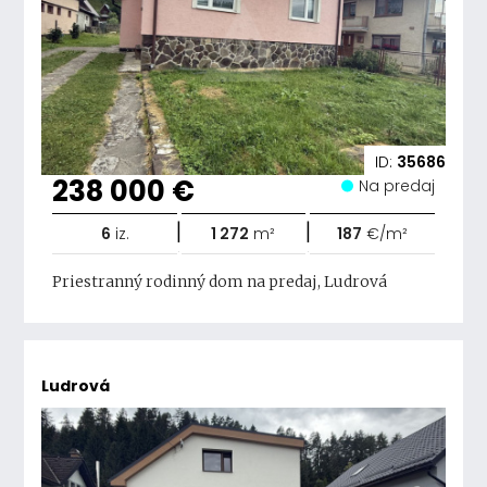
ID:
35686
238 000 €
Na predaj
|
|
6
iz.
1 272
m²
187
€/m²
Priestranný rodinný dom na predaj, Ludrová
Ludrová