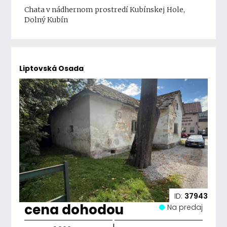
Chata v nádhernom prostredí Kubínskej Hole,
Dolný Kubín
Liptovská Osada
ID:
37943
cena dohodou
Na predaj