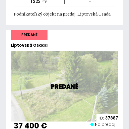
|
1 222
m²
-
Podnikateľský objekt na predaj, Liptovská Osada
PREDANÉ
Liptovská Osada
PREDANÉ
ID:
37887
37 400 €
Na predaj