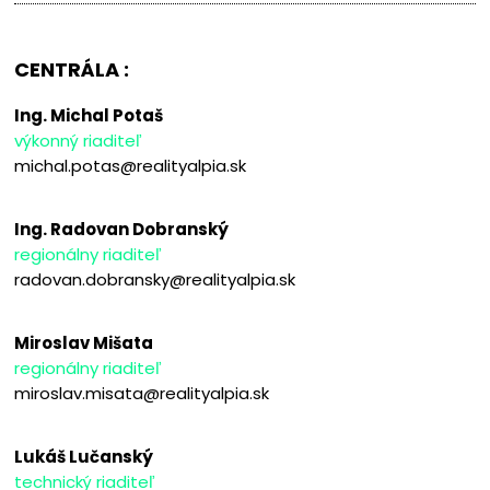
CENTRÁLA :
Ing. Michal Potaš
výkonný riaditeľ
michal.potas@realityalpia.sk
Ing. Radovan Dobranský
regionálny riaditeľ
radovan.dobransky@realityalpia.sk
Miroslav Mišata
regionálny riaditeľ
miroslav.misata@realityalpia.sk
Lukáš Lučanský
technický riaditeľ