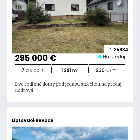
ID:
35684
295 000 €
Na predaj
|
|
7
a viac iz.
1 281
m²
230
€/m²
Dva rodinné domy pod jednou strechou na predaj,
Ludrová
Liptovské Revúce