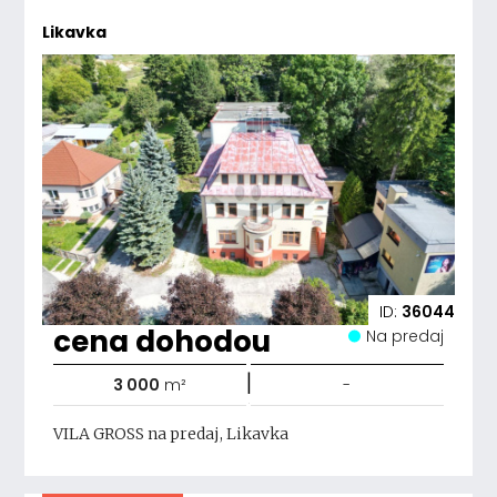
Likavka
ID:
36044
cena dohodou
Na predaj
|
3 000
m²
-
VILA GROSS na predaj, Likavka