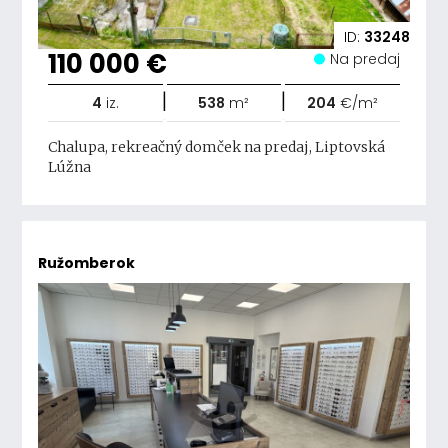
ID:
33248
110 000 €
Na predaj
|
|
4
iz.
538
m²
204
€/m²
Chalupa, rekreačný domček na predaj, Liptovská
Lúžna
Ružomberok