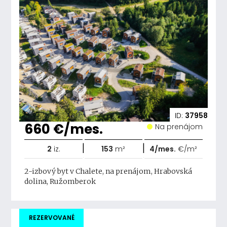
ID:
37958
660 €/mes.
Na prenájom
|
|
2
iz.
153
m²
4/mes.
€/m²
2-izbový byt v Chalete, na prenájom, Hrabovská
dolina, Ružomberok
REZERVOVANÉ