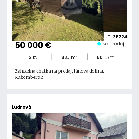
ID:
36224
50 000 €
Na predaj
|
|
2
iz.
833
m²
60
€/m²
Záhradná chatka na predaj, Jánova dolina,
Ružomberok
Ludrová