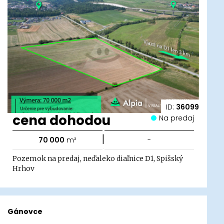
ID:
36099
cena dohodou
Na predaj
|
70 000
m²
-
Pozemok na predaj, neďaleko diaľnice D1, Spišský
Hrhov
Gánovce