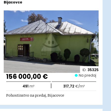
Bijacovce
ID:
35325
156 000,00 €
Na predaj
|
491
m²
317,72
€/m²
Pohostinstvo na predaj, Bijacovce