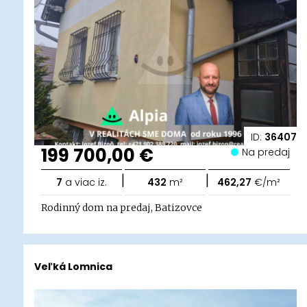
ID:
36407
199 700,00 €
Na predaj
|
|
7
a viac iz.
432
m²
462,27
€/m²
Rodinný dom na predaj, Batizovce
Veľká Lomnica