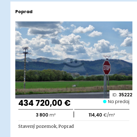
Poprad
ID:
35222
434 720,00 €
Na predaj
|
3 800
m²
114,40
€/m²
Stavený pozemok, Poprad