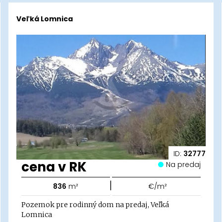
Veľká Lomnica
ID:
32777
cena v RK
Na predaj
|
836
m²
€/m²
Pozemok pre rodinný dom na predaj, Veľká
Lomnica