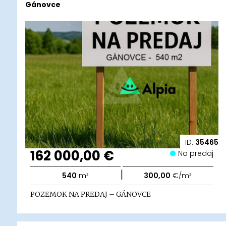
Gánovce
ID:
35465
162 000,00 €
Na predaj
|
540
m²
300,00
€/m²
POZEMOK NA PREDAJ – GÁNOVCE