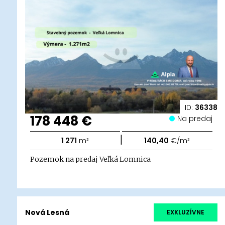
ID:
36338
178 448 €
Na predaj
|
1 271
m²
140,40
€/m²
Pozemok na predaj Veľká Lomnica
Nová Lesná
EXKLUZÍVNE