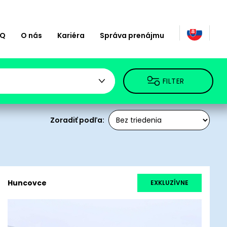
AQ
O nás
Kariéra
Správa prenájmu
FILTER
Zoradiť podľa:
Huncovce
EXKLUZÍVNE