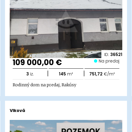
ID:
36521
109 000,00 €
Na predaj
|
|
3
iz.
145
m²
751,72
€/m²
Rodinný dom na predaj, Rakúsy
Vlková