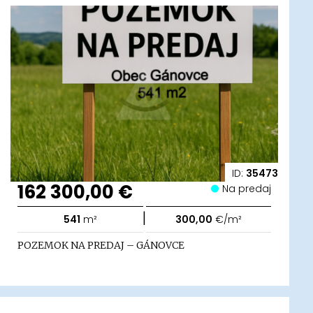
ID:
35473
162 300,00 €
Na predaj
|
541
m²
300,00
€/m²
POZEMOK NA PREDAJ – GÁNOVCE