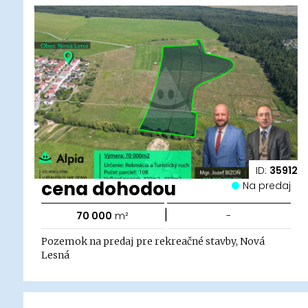
ID:
35912
cena dohodou
Na predaj
|
70 000
m²
-
Pozemok na predaj pre rekreačné stavby, Nová
Lesná