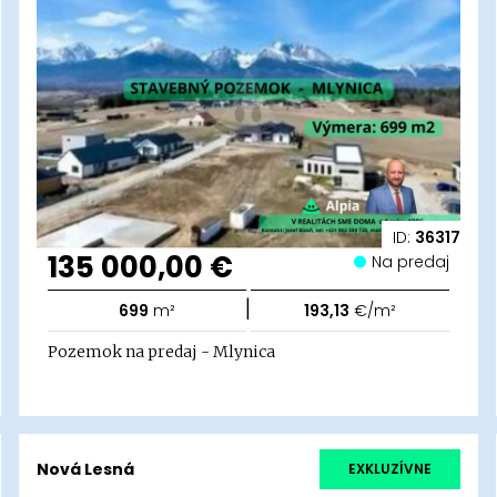
ID:
36317
135 000,00 €
Na predaj
|
699
m²
193,13
€/m²
Pozemok na predaj - Mlynica
Nová Lesná
EXKLUZÍVNE