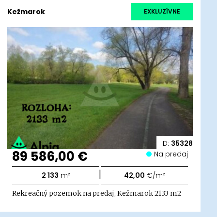
Kežmarok
EXKLUZÍVNE
ID:
35328
89 586,00 €
Na predaj
|
2 133
m²
42,00
€/m²
Rekreačný pozemok na predaj, Kežmarok 2133 m2