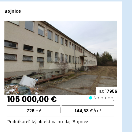
Bojnice
ID:
17956
105 000,00 €
Na predaj
|
726
m²
144,63
€/m²
Podnikateľský objekt na predaj, Bojnice