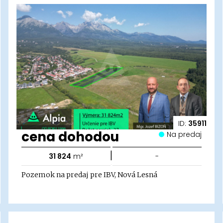
ID:
35911
cena dohodou
Na predaj
|
31 824
m²
-
Pozemok na predaj pre IBV, Nová Lesná