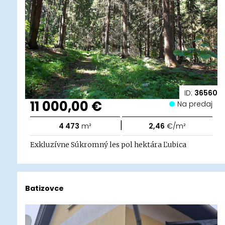
ID:
36560
11 000,00 €
Na predaj
|
4 473
m²
2,46
€/m²
Exkluzívne Súkromný les pol hektára Ľubica
Batizovce