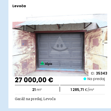
Levoča
ID:
35343
27 000,00 €
Na predaj
|
21
m²
1 285,71
€/m²
Garáž na predaj, Levoča