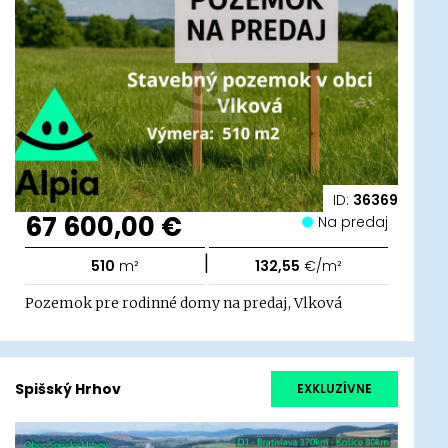
ID:
36369
67 600,00 €
Na predaj
|
510
m²
132,55
€/m²
Pozemok pre rodinné domy na predaj, Vlková
Spišský Hrhov
EXKLUZÍVNE