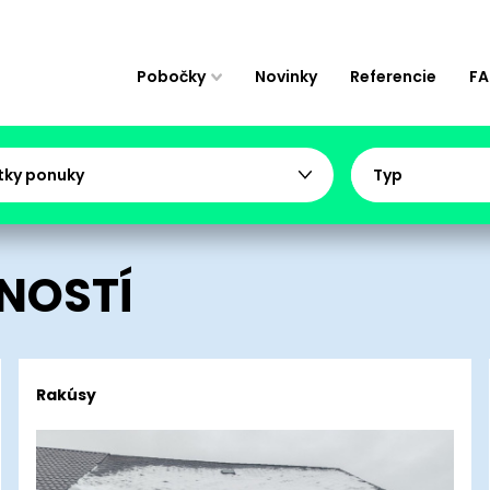
Pobočky
Novinky
Referencie
F
tky ponuky
Typ
NOSTÍ
Rakúsy