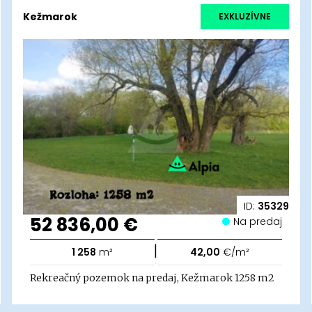
Kežmarok
EXKLUZÍVNE
ID:
35329
52 836,00 €
Na predaj
|
1 258
m²
42,00
€/m²
Rekreačný pozemok na predaj, Kežmarok 1258 m2