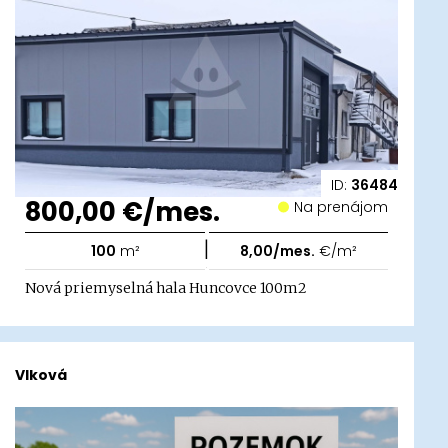
ID:
36484
800,00 €/mes.
Na prenájom
|
100
m²
8,00/mes.
€/m²
Nová priemyselná hala Huncovce 100m2
Vlková